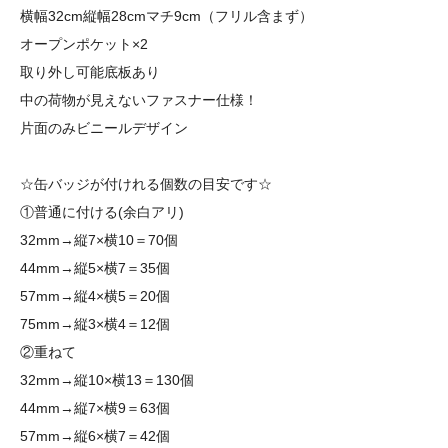
横幅32cm縦幅28cmマチ9cm（フリル含まず）
オープンポケット×2
取り外し可能底板あり
中の荷物が見えないファスナー仕様！
片面のみビニールデザイン
☆缶バッジが付けれる個数の目安です☆
①普通に付ける(余白アリ)
32mm→縦7×横10＝70個
44mm→縦5×横7＝35個
57mm→縦4×横5＝20個
75mm→縦3×横4＝12個
②重ねて
32mm→縦10×横13＝130個
44mm→縦7×横9＝63個
57mm→縦6×横7＝42個