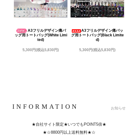
A3フリルデザイン痛バ
A3フリルデザイン痛バッ
ッグ用トートバッグ(White Limi
グ用トートバッグ(Black Limite
グ用
ted)
d)
5,300円(税込5,830円)
5,300円(税込5,830円)
INFORMATION
お知らせ
★自社サイト限定★いつでもPOINT5倍★
★☆8800円以上送料無料★☆