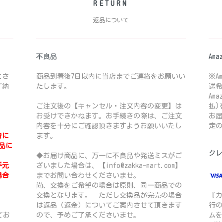
RETURN
返品について
不良品
Ama
とさ
商品到着後7日以内に当店までご連絡をお願いい
※A
ず納
たします。
送
Am
ご注文後の【キャンセル・注文内容の変更】は
払)
お受けできかねます。お手続きの際は、ご注文
お
内容を十分にご確認頂きますようお願いいたし
定
時に
ます。
品に
ク
◆お届け商品に、万一に不良品や発送ミスがご
手元
ざいました場合は、【info@zakka-mart.com】
場合
までお問い合わせくださいませ。
尚、交換をご希望の場合は原則、同一商品での
交換となります。 ただし交換品が完売の場合
『
は返品（返金）についてご案内させて頂きます
行の
てお
ので、予めご了承くださいませ。
ム