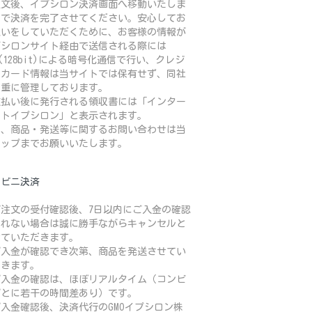
注文後、イプシロン決済画面へ移動いたしま
ので決済を完了させてください。安心してお
払いをしていただくために、お客様の情報が
プシロンサイト経由で送信される際には
L(128bit)による暗号化通信で行い、クレジ
トカード情報は当サイトでは保有せず、同社
厳重に管理しております。
支払い後に発行される領収書には「インター
ットイプシロン」と表示されます。
お、商品・発送等に関するお問い合わせは当
ョップまでお願いいたします。
ンビニ決済
ご注文の受付確認後、7日以内にご入金の確認
とれない場合は誠に勝手ながらキャンセルと
せていただきます。
ご入金が確認でき次第、商品を発送させてい
だきます。
ご入金の確認は、ほぼリアルタイム（コンビ
ごとに若干の時間差あり）です。
入金確認後、決済代行のGMOイプシロン株