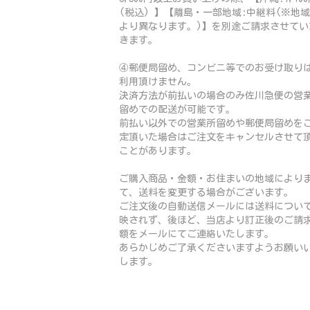
(税込) 】【離島・一部地域:中継料(※地
より異なります。)】を別途ご請求させてい
きます。
④郵便局留め、コンビニ等でのお受け取り
利用頂けません。
決済方法が前払いの場合のみ佐川急便の営
留めでの配送が可能です。
前払い以外での営業所留めや郵便局留めを
定頂いた場合はご注文をキャンセルさせて
ことがあります。
ご購入商品・金額・お住まいの地域により
て、送料を変更する場合がございます。
ご注文後の自動送信メールには送料につい
映されず、後ほど、当店より訂正後のご請
額をメールにてご連絡いたします。
あらかじめご了承くださいますようお願い
します。