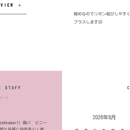
EVIEW
細めなのでリボン結びしやす
プラスします◎
M STAFF
セージ
2026年8月
kkamart）痛バ ビニー
ー展開と品質に自信あり！推