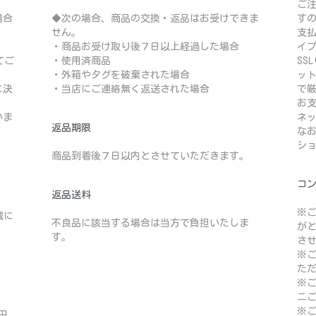
ご
場合
◆次の場合、商品の交換・返品はお受けできま
す
せん。
支
・商品お受け取り後７日以上経過した場合
イ
てご
・使用済商品
SS
・外箱やタグを破棄された場合
ッ
に決
・当店にご連絡無く返送された場合
で
お
いま
ネ
返品期限
な
シ
商品到着後７日以内とさせていただきます。
コ
返品送料
※
域に
不良品に該当する場合は当方で負担いたしま
が
す。
さ
※
た
※
ニ
※ご
円