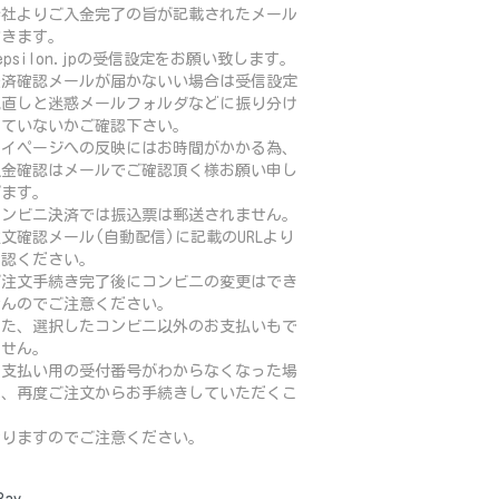
会社よりご入金完了の旨が記載されたメール
届きます。
psilon.jpの受信設定をお願い致します。
決済確認メールが届かないい場合は受信設定
見直しと迷惑メールフォルダなどに振り分け
れていないかご確認下さい。
マイページへの反映にはお時間がかかる為、
入金確認はメールでご確認頂く様お願い申し
げます。
コンビニ決済では振込票は郵送されません。
文確認メール(自動配信)に記載のURLより
確認ください。
ご注文手続き完了後にコンビニの変更はでき
せんのでご注意ください。
た、選択したコンビニ以外のお支払いもで
ません。
お支払い用の受付番号がわからなくなった場
は、再度ご注文からお手続きしていただくこ
に
りますのでご注意ください。
Pay