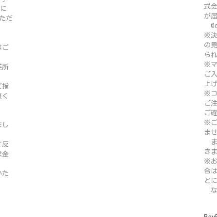
式
域に
が
ただ
@e
※
の
はご
ら
※
業所
ご
上
ご指
※
頂く
ご注
ご
※
まし
ま
ま
て反
き
求金
※
合
いた
と
な
Pay