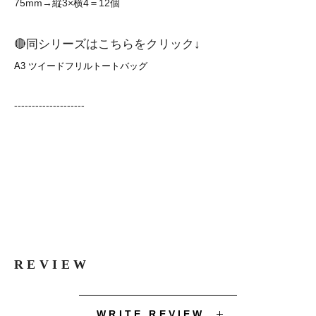
75mm→縦3×横4＝12個
🔴同シリーズはこちらをクリック↓
A3 ツイードフリルトートバッグ
--------------------
痛バッグ 痛バ バッグ 痛バック itabag zakkamart ザッカマート
アニメ リュック ランキング グッズ 作り方 おしゃれ 通販 自作
おすすめ かわいい ゆめかわいい ita bag クリアバッグ ビニール
ビニバ カラーバッグ ショルダー トート 痛リュック フリル 推し
活 地雷系
REVIEW
WRITE REVIEW