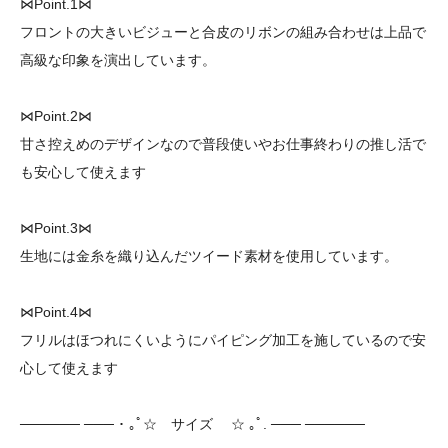
⋈Point.1⋈
フロントの大きいビジューと合皮のリボンの組み合わせは上品で
高級な印象を演出しています。
⋈Point.2⋈
甘さ控えめのデザインなので普段使いやお仕事終わりの推し活で
も安心して使えます
⋈Point.3⋈
生地には金糸を織り込んだツイード素材を使用しています。
⋈Point.4⋈
フリルはほつれにくいようにパイピング加工を施しているので安
心して使えます
────── ─── ･ ｡ﾟ☆ サイズ ☆ ｡ﾟ. ─── ──────