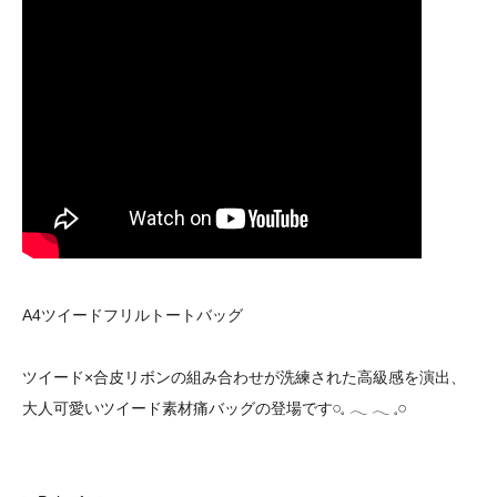
A4ツイードフリルトートバッグ
ツイード×合皮リボンの組み合わせが洗練された高級感を演出、
大人可愛いツイード素材痛バッグの登場です𓏸⁡𓈒 𓂃 𓂃 𓈒𓏸