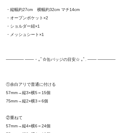
・縦幅約27cm 横幅約32cm マチ14cm
・オープンポケット×2
・ショルダー紐×1
・メッシュシート×1
────── ─── ･ ｡ﾟ☆缶バッジの目安☆ ｡ﾟ. ─── ──────
①余白アリで普通に付ける
57mm→縦3×横5＝15個
75mm→縦2×横3＝6個
②重ねて
57mm→縦4×横6＝24個